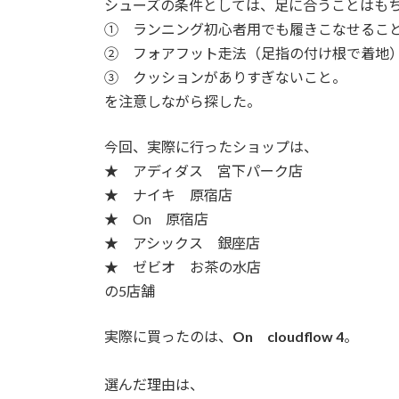
シューズの条件としては、足に合うことはも
:
① ランニング初心者用でも履きこなせるこ
② フォアフット走法（足指の付け根で着地
③ クッションがありすぎないこと。
を注意しながら探した。
今回、実際に行ったショップは、
★ アディダス 宮下パーク店
★ ナイキ 原宿店
★ On 原宿店
★ アシックス 銀座店
★ ゼビオ お茶の水店
の5店舗
実際に買ったのは、
On cloudflow 4
。
選んだ理由は、