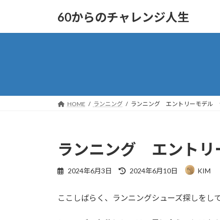
コ
ナ
60からのチャレンジ人生
ン
ビ
テ
ゲ
ン
ー
ツ
シ
へ
ョ
ス
ン
キ
に
ッ
移
HOME
ランニング
ランニング エントリーモデル 
プ
動
ランニング エントリ
最
2024年6月3日
2024年6月10日
KIM
終
更
ここしばらく、ランニングシューズ探しをし
新
日
時