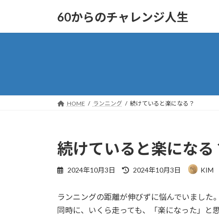
コ
ナ
60からのチャレンジ人生
ン
ビ
テ
ゲ
ン
ー
ツ
シ
へ
ョ
ス
ン
キ
に
ッ
移
HOME
ランニング
続けていると楽になる？
プ
動
続けていると楽になる
最
2024年10月3日
2024年10月3日
KIM
終
更
ランニングの距離が伸びずに悩んでいました
新
日
同時に、いくら走っても、「楽になった」と
時